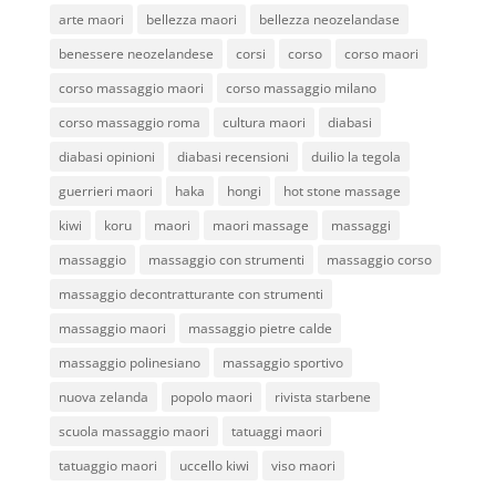
arte maori
bellezza maori
bellezza neozelandase
benessere neozelandese
corsi
corso
corso maori
corso massaggio maori
corso massaggio milano
corso massaggio roma
cultura maori
diabasi
diabasi opinioni
diabasi recensioni
duilio la tegola
guerrieri maori
haka
hongi
hot stone massage
kiwi
koru
maori
maori massage
massaggi
massaggio
massaggio con strumenti
massaggio corso
massaggio decontratturante con strumenti
massaggio maori
massaggio pietre calde
massaggio polinesiano
massaggio sportivo
nuova zelanda
popolo maori
rivista starbene
scuola massaggio maori
tatuaggi maori
tatuaggio maori
uccello kiwi
viso maori