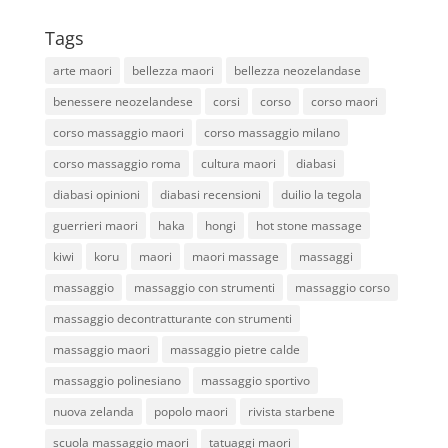
Tags
arte maori
bellezza maori
bellezza neozelandase
benessere neozelandese
corsi
corso
corso maori
corso massaggio maori
corso massaggio milano
corso massaggio roma
cultura maori
diabasi
diabasi opinioni
diabasi recensioni
duilio la tegola
guerrieri maori
haka
hongi
hot stone massage
kiwi
koru
maori
maori massage
massaggi
massaggio
massaggio con strumenti
massaggio corso
massaggio decontratturante con strumenti
massaggio maori
massaggio pietre calde
massaggio polinesiano
massaggio sportivo
nuova zelanda
popolo maori
rivista starbene
scuola massaggio maori
tatuaggi maori