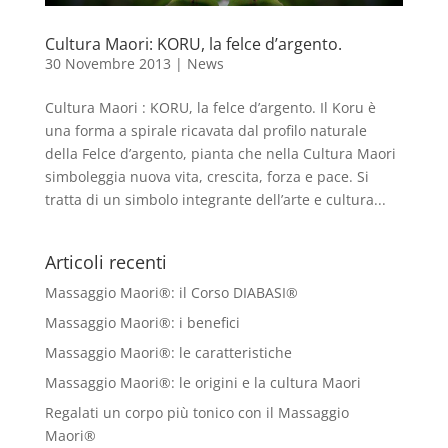
Cultura Maori: KORU, la felce d’argento.
30 Novembre 2013
|
News
Cultura Maori : KORU, la felce d’argento. Il Koru è
una forma a spirale ricavata dal profilo naturale
della Felce d’argento, pianta che nella Cultura Maori
simboleggia nuova vita, crescita, forza e pace. Si
tratta di un simbolo integrante dell’arte e cultura...
Articoli recenti
Massaggio Maori®: il Corso DIABASI®
Massaggio Maori®: i benefici
Massaggio Maori®: le caratteristiche
Massaggio Maori®: le origini e la cultura Maori
Regalati un corpo più tonico con il Massaggio
Maori®