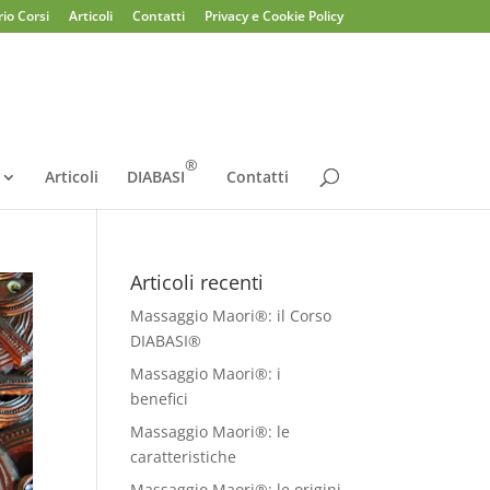
io Corsi
Articoli
Contatti
Privacy e Cookie Policy
®
Articoli
DIABASI
Contatti
Articoli recenti
Massaggio Maori®: il Corso
DIABASI®
Massaggio Maori®: i
benefici
Massaggio Maori®: le
caratteristiche
Massaggio Maori®: le origini