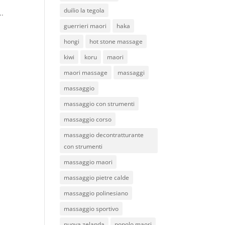
duilio la tegola
..
guerrieri maori
haka
hongi
hot stone massage
kiwi
koru
maori
maori massage
massaggi
massaggio
massaggio con strumenti
massaggio corso
massaggio decontratturante
con strumenti
massaggio maori
massaggio pietre calde
massaggio polinesiano
massaggio sportivo
nuova zelanda
popolo maori