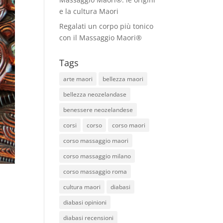
e la cultura Maori
Regalati un corpo più tonico
con il Massaggio Maori®
Tags
arte maori
bellezza maori
bellezza neozelandase
benessere neozelandese
corsi
corso
corso maori
corso massaggio maori
corso massaggio milano
corso massaggio roma
cultura maori
diabasi
diabasi opinioni
diabasi recensioni