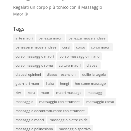
Regalati un corpo più tonico con il Massaggio
Maori®
Tags
arte maori
bellezza maori
bellezza neozelandase
benessere neozelandese
corsi
corso
corso maori
corso massaggio maori
corso massaggio milano
corso massaggio roma
cultura maori
diabasi
diabasi opinioni
diabasi recensioni
duilio la tegola
guerrieri maori
haka
hongi
hot stone massage
kiwi
koru
maori
maori massage
massaggi
massaggio
massaggio con strumenti
massaggio corso
massaggio decontratturante con strumenti
massaggio maori
massaggio pietre calde
massaggio polinesiano
massaggio sportivo